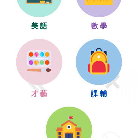
美 語
數 學
才 藝
課 輔