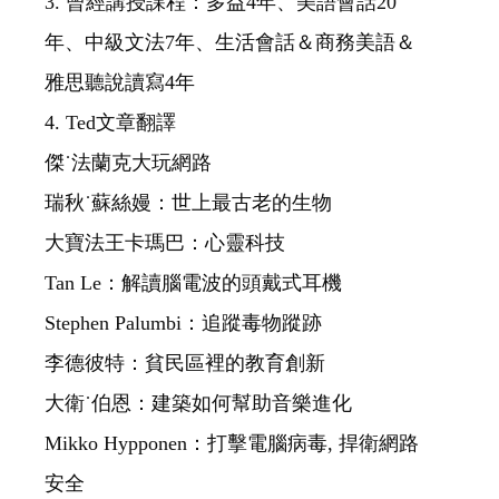
3. 曾經講授課程：多益4年、美語會話20
年、中級文法7年、生活會話＆商務美語＆
雅思聽說讀寫4年
4. Ted文章翻譯
傑˙法蘭克大玩網路
瑞秋˙蘇絲嫚：世上最古老的生物
大寶法王卡瑪巴：心靈科技
Tan Le：解讀腦電波的頭戴式耳機
Stephen Palumbi：追蹤毒物蹤跡
李德彼特：貧民區裡的教育創新
大衛˙伯恩：建築如何幫助音樂進化
Mikko Hypponen：打擊電腦病毒, 捍衛網路
安全